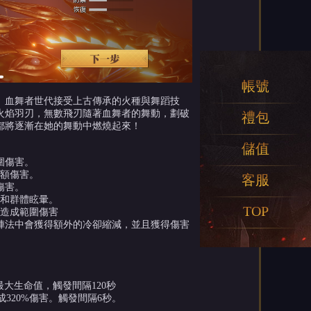
帳號
。血舞者世代接受上古傳承的火種與舞蹈技
火焰羽刃，無數飛刃隨著血舞者的舞動，劃破
禮包
都將逐漸在她的舞動中燃燒起來！
儲值
圍傷害。
高額傷害。
客服
傷害。
害和群體眩暈。
TOP
人造成範圍傷害
陣法中會獲得額外的冷卻縮減，並且獲得傷害
最大生命值，觸發間隔120秒
320%傷害。觸發間隔6秒。