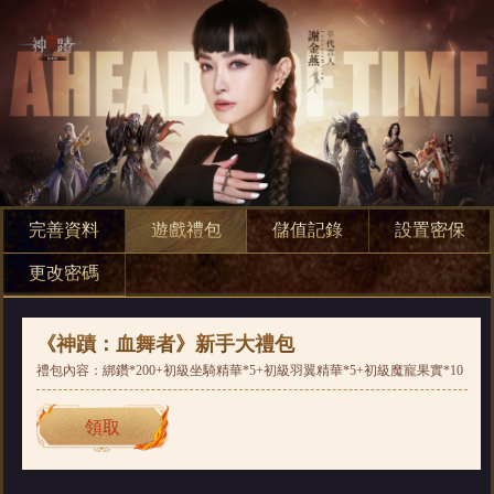
完善資料
遊戲禮包
儲值記錄
設置密保
更改密碼
《神蹟：血舞者》新手大禮包
禮包內容：綁鑽*200+初級坐騎精華*5+初級羽翼精華*5+初級魔寵果實*10
領取