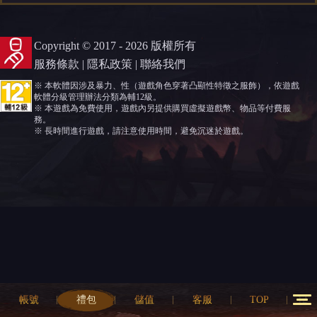
Copyright © 2017 - 2026 版權所有
服務條款
|
隱私政策
|
聯絡我們
※ 本軟體因涉及暴力、性（遊戲角色穿著凸顯性特徵之服飾），依遊戲
軟體分級管理辦法分類為輔12級。
※ 本遊戲為免費使用，遊戲內另提供購買虛擬遊戲幣、物品等付費服
務。
※ 長時間進行遊戲，請注意使用時間，避免沉迷於遊戲。
帳號
禮包
儲值
客服
TOP
12